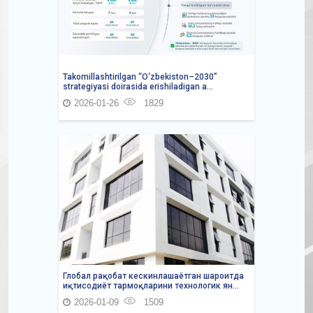
Takomillashtirilgan “O‘zbekiston–2030”
strategiyasi doirasida erishiladigan a...
2026-01-26
1829
Глобал рақобат кескинлашаётган шароитда
иқтисодиёт тармоқларини технологик ян...
2026-01-09
1509