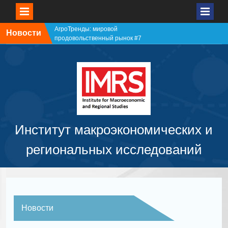
АгроТренды: мировой
Новости
продовольственный рынок #7
АгроТренды: мировой
продовольственный рынок #6
АгроТренды: мировой
продовольственный рынок #5
АгроТренды: мировой
продовольственный рынок #4
Институт макроэкономических и
региональных исследований
Новости