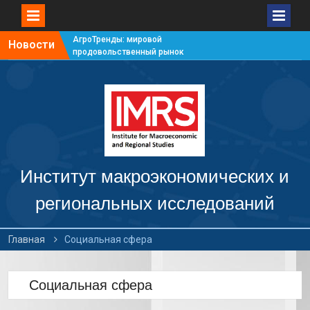
АгроТренды: мировой
Новости
продовольственный рынок
#7
АгроТренды: мировой
продовольственный рынок
#6
АгроТренды: мировой
продовольственный рынок
#5
АгроТренды: мировой
продовольственный рынок
Институт макроэкономических и
#4
региональных исследований
Главная
Социальная сфера
Социальная сфера