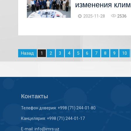
изменения клим
2025-11-28
2536
Назад
2
3
4
5
6
7
8
9
10
1
Контакты
Телефон доверия: +998 (71) 244-01-80
Канцелярия: +998 (71) 244-01-17
E-mail: info@imrs.uz