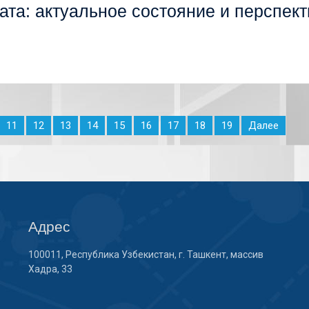
ата: актуальное состояние и перспект
11
12
13
14
15
16
17
18
19
Далее
Адрес
100011, Республика Узбекистан, г. Ташкент, массив
Хадра, 33