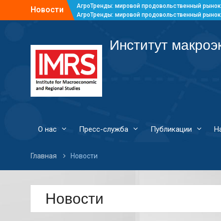
АгроТренды: мировой продовольственный рынок
Новости
АгроТренды: мировой продовольственный рынок
АгроТренды: мировой продовольственный рынок
АгроТренды: мировой продовольственный рынок
Институт макроэ
О нас
Пресс-служба
Публикации
Н
Главная
Новости
Новости