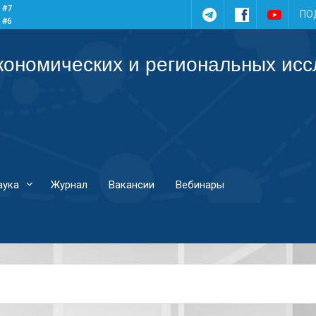
 #7
Telegram
Facebook
YouTub
ПО
 #6
 #5
 #4
кономических и региональных ис
аука
Журнал
Вакансии
Вебинары