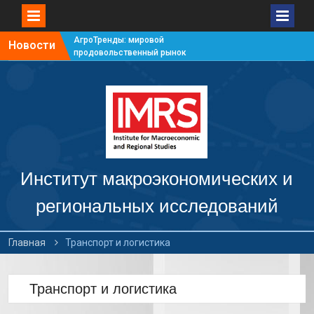
АгроТренды: мировой
Новости
продовольственный рынок
#7
АгроТренды: мировой
продовольственный рынок
#6
АгроТренды: мировой
продовольственный рынок
#5
АгроТренды: мировой
продовольственный рынок
Институт макроэкономических и
#4
региональных исследований
Главная
Транспорт и логистика
Транспорт и логистика