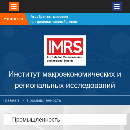
АгроТренды: мировой
Новости
продовольственный рынок
#7
АгроТренды: мировой
продовольственный рынок
#6
АгроТренды: мировой
продовольственный рынок
#5
АгроТренды: мировой
продовольственный рынок
Институт макроэкономических и
#4
региональных исследований
Главная
Промышленность
Промышленность