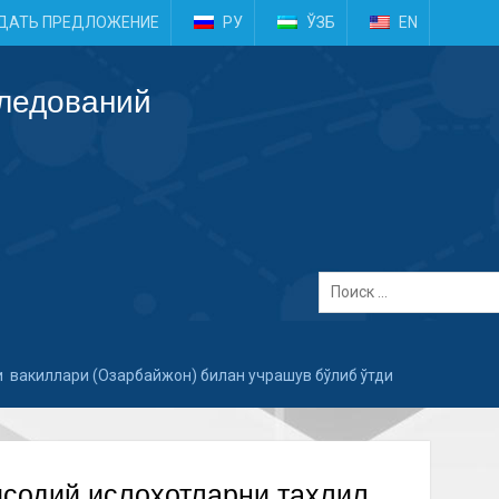
e
ДАТЬ ПРЕДЛОЖЕНИЕ
РУ
ЎЗБ
EN
следований
зи вакиллари (Озарбайжон) билан учрашув бўлиб ўтди
исодий ислоҳотларни таҳлил