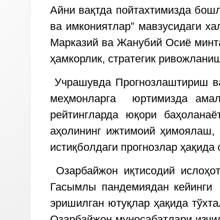
Айни вақтда пойтахтимизда бошл
ва имкониятлар” мавзусидаги ха
Марказий ва Жанубий Осиё минта
ҳамкорлик, стратегик ривожлани
Учрашувда Прогнозлаштириш ва 
меҳмонларга юртимизда амалг
рейтингларда юқори баҳоланаё
аҳолининг ижтимоий ҳимоялаш, 
истиқболдаги прогнозлар ҳақида 
Озарбайжон иқтисодий ислоҳот
Гасымлы пандемиядан кейинги 
эришилган ютуқлар ҳақида тўхта
Озарбайжон муносабатлари изчил