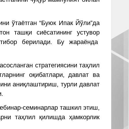
и ўтаётган “Буюк Ипак Йўли”да
он ташқи сиёсатининг устувор
ътибор берилади. Бу жараёнда
асосланган стратегиясини таҳлил
ларнинг оқибатлари, давлат ва
рини аниқлаштириш, турли давлат
.
ебинар-семинарлар ташкил этиш,
арни таҳлил қилишда ҳамкорлик