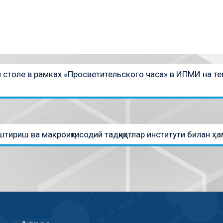
столе в рамках «Просветительского часа» в ИПМИ на те
ириш ва макроиқтисодий тадқиқотлар институти билан ҳа