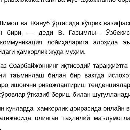
мол ва Жануб ўртасида кўприк вазифасин
н бири, — деди В. Гасымлы.– Ўзбекист
-коммуникация лойиҳаларига алоҳида э
идаги ҳамкорлик жуда муҳим.
 Озарбайжоннинг иқтисодий тараққиётга 
и таъминлаш билан бир вақтда ислоҳот
заро ишончни ривожлантириш тенденцияла
 сўровлар ўтказиб бериш билан шуғулланади
 кунларда ҳамкорлик доирасида онлайн в
атижасида олинган таҳлилий маълумотл
.