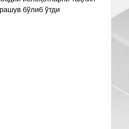
рашув бўлиб ўтди