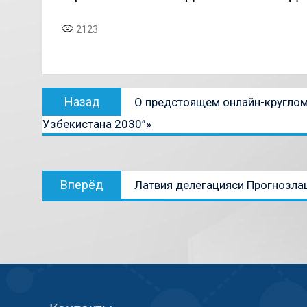
2123
Назад
О предстоящем онлайн-круглом 
Узбекистана 2030”»
Вперёд
Латвия делегацияси Прогнозлашт