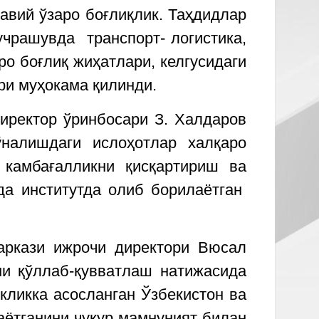
авий ўзаро боғлиқлик. Таҳдидлар
учрашувда транспорт- логистика,
о боғлиқ жиҳатлари, келгусидаги
лари муҳокама қилинди.
иректор ўринбосари З. Халдаров
налишдаги ислоҳотлар халқаро
 камбағалликни қисқартириш ва
да институтда олиб борилаётган
аркази ижрочи директори Вюсал
и қўллаб-қувватлаш натижасида
кликка асосланган Ўзбекистон ва
аётганини чуқур мамнуният билан