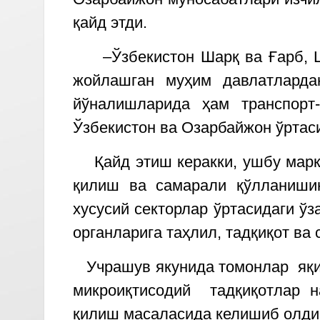
қайд этди.
–Ўзбекистон Шарқ ва Ғарб, Ши
жойлашган муҳим давлатларда
йўналишларида ҳам транспорт
Ўзбекистон ва Озарбайжон ўртас
Қайд этиш керакки, ушбу марказ
қилиш ва самарали қўлланишин
хусусий секторлар ўртасидаги ў
органларига таҳлил, тадқиқот ва
Учрашув якунида томонлар яқин
микроиқтисодий тадқиқотлар н
қилиш масаласида келишиб олди