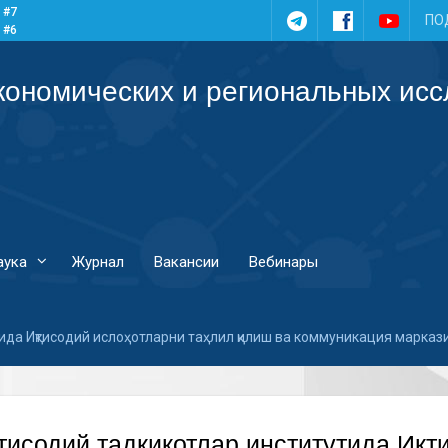
 #7
Telegram
Facebook
YouTub
ПО
 #6
 #5
 #4
кономических и региональных ис
аука
Журнал
Вакансии
Вебинары
тида Иқтисодий ислоҳотларни таҳлил қилиш ва коммуникация марка
исодий тадқиқотлар институтида Иқт