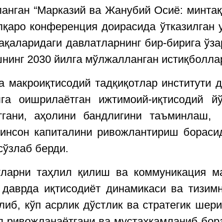
анган “Марказий ва Жанубий Осиё: минтақ
лқаро конференция доирасида ўтказилган 
қаларидаги давлатларнинг бир-бирига ўзар
шнинг 2030 йилга мўлжалланган истиқбол
макроиқтисодий тадқиқотлар институти д
а оишрилаётган ижтимоий-иқтисодий йў
тгани, аҳолини бандлигини таъминлаш,
инсон капиталини ривожлантириш бораси
сўзлаб берди.
ларни таҳлил қилиш ва коммуникация м
даврда иқтисодиёт динамикаси ва тизимн
либ, кўп асрлик дўстлик ва стратегик шери
 ривожланаётгани ва мустаҳкамланиб бор