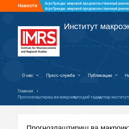
АгроТренды: мировой продовольственный рынок
Новости
АгроТренды: мировой продовольственный рынок
АгроТренды: мировой продовольственный рынок
АгроТренды: мировой продовольственный рынок
Институт макроэ
О нас
Пресс-служба
Публикации
Н
Главная
Прогнозлаштириш ва макроиқтисодий тадқиқотлар институ
Прогнозлаштириш ва макроиқт