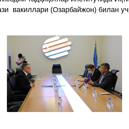
зи вакиллари (Озарбайжон) билан уч