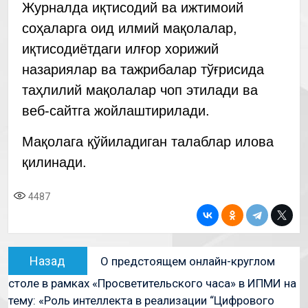
Журналда иқтисодий ва ижтимоий
соҳаларга оид илмий мақолалар,
иқтисодиётдаги илғор хорижий
назариялар ва тажрибалар тўғрисида
таҳлилий мақолалар чоп этилади ва
веб-сайтга жойлаштирилади.
Мақолага қўйиладиган талаблар илова
қилинади.
4487
Назад
О предстоящем онлайн-круглом
столе в рамках «Просветительского часа» в ИПМИ на
тему: «Роль интеллекта в реализации “Цифрового