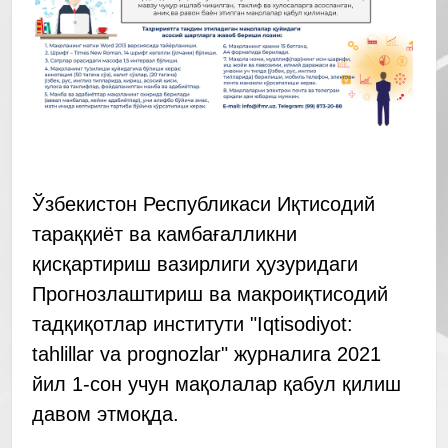
Ўзбекистон Республикаси Иқтисодий
тараққиёт ва камбағалликни
қисқартириш вазирлиги ҳузуридаги
Прогнозлаштириш ва макроиқтисодий
тадқиқотлар институти "Iqtisodiyot:
tahlillar va prognozlar" журналига 2021
йил 1-сон учун мақолалар қабул қилиш
давом этмоқда.