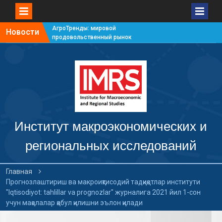
АгроТренды: мировой
Новости
продовольственный рынок
#7
АгроТренды: мировой
продовольственный рынок
#6
АгроТренды: мировой
продовольственный рынок
#5
АгроТренды: мировой
продовольственный рынок
Институт макроэкономических и
#4
региональных исследований
Главная
Прогнозлаштириш ва макроиқтисодий тадқиқотлар институти
"Iqtisodiyot: tahlillar va prognozlar" журналига 2021 йил 1-сон
учун мақолалар қабул қилишни эълон қилади