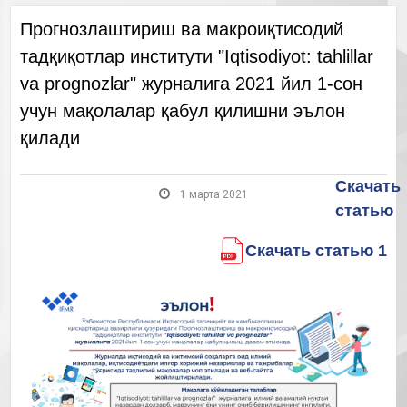
Прогнозлаштириш ва макроиқтисодий
тадқиқотлар институти "Iqtisodiyot: tahlillar
va prognozlar" журналига 2021 йил 1-сон
учун мақолалар қабул қилишни эълон
қилади
Скачать
1 марта 2021
статью
Скачать статью 1