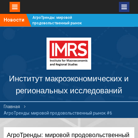
АгроТренды: мировой
Новости
продовольственный рынок
#7
АгроТренды: мировой
продовольственный рынок
#6
АгроТренды: мировой
продовольственный рынок
#5
АгроТренды: мировой
продовольственный рынок
Институт макроэкономических и
#4
региональных исследований
Главная
АгроТренды: мировой продовольственный рынок #6
АгроТренды: мировой продовольственный