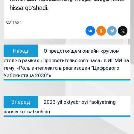
hissa qo’shadi.
1684
Назад
О предстоящем онлайн-круглом
столе в рамках «Просветительского часа» в ИПМИ на
тему: «Роль интеллекта в реализации “Цифрового
Узбекистана 2030”»
Вперёд
2023-yil oktyabr oyi faoliyatning
asosiy ko'rsatkichlari