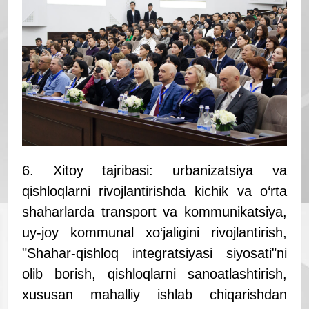
6. Xitoy tajribasi: urbanizatsiya va
qishloqlarni rivojlantirishda kichik va o‘rta
shaharlarda transport va kommunikatsiya,
uy-joy kommunal xo‘jaligini rivojlantirish,
"Shahar-qishloq integratsiyasi siyosati"ni
olib borish, qishloqlarni sanoatlashtirish,
xususan mahalliy ishlab chiqarishdan