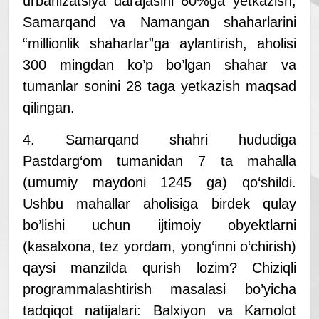
urbanizatsiya darajasini 60%ga yetkazish,
Samarqand va Namangan shaharlarini
“millionlik shaharlar”ga aylantirish, aholisi
300 mingdan ko’p bo’lgan shahar va
tumanlar sonini 28 taga yetkazish maqsad
qilingan.
4. Samarqand shahri hududiga
Pastdarg‘om tumanidan 7 ta mahalla
(umumiy maydoni 1245 ga) qo‘shildi.
Ushbu mahallar aholisiga birdek qulay
bo’lishi uchun ijtimoiy obyektlarni
(kasalxona, tez yordam, yong‘inni o‘chirish)
qaysi manzilda qurish lozim? Chiziqli
programmalashtirish masalasi bo’yicha
tadqiqot natijalari: Balxiyon va Kamolot