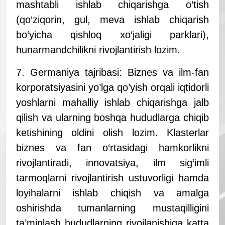
mashtabli ishlab chiqarishga o‘tish
(qo‘ziqorin, gul, meva ishlab chiqarish
bo‘yicha qishloq xo‘jaligi parklari),
hunarmandchilikni rivojlantirish lozim.
7. Germaniya tajribasi: Biznes va ilm-fan
korporatsiyasini yo’lga qo’yish orqali iqtidorli
yoshlarni mahalliy ishlab chiqarishga jalb
qilish va ularning boshqa hududlarga chiqib
ketishining oldini olish lozim. Klasterlar
biznes va fan o‘rtasidagi hamkorlikni
rivojlantiradi, innovatsiya, ilm sig‘imli
tarmoqlarni rivojlantirish ustuvorligi hamda
loyihalarni ishlab chiqish va amalga
oshirishda tumanlarning mustaqilligini
ta’minlash hududlarning rivojlanishiga katta