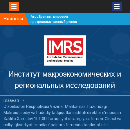
АгроТренды: мировой
Новости
продовольственный рынок
#7
АгроТренды: мировой
продовольственный рынок
#6
АгроТренды: мировой
продовольственный рынок
#5
АгроТренды: мировой
продовольственный рынок
Институт макроэкономических и
#4
региональных исследований
Главная
O‘zbekiston Respublikasi Vazirlar Mahkamasi huzuridagi
Makroiqtisodiy va hududiy tadqiqotlar instituti direktor o’rinbosari
Xalilillo Xamidov “II TDIU Taraqqiyot strategiyasi forumi: Global va
milliy iqtisodiyot trendlari” xalqaro forumida taqdimot qildi