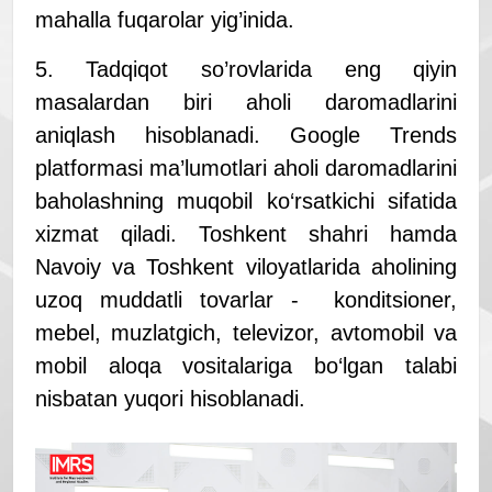
mahalla fuqarolar yig’inida.
5. Tadqiqot so’rovlarida eng qiyin
masalardan biri aholi daromadlarini
aniqlash hisoblanadi. Google Trends
platformasi ma’lumotlari aholi daromadlarini
baholashning muqobil ko‘rsatkichi sifatida
xizmat qiladi. Toshkent shahri hamda
Navoiy va Toshkent viloyatlarida aholining
uzoq muddatli tovarlar - konditsioner,
mebel, muzlatgich, televizor, avtomobil va
mobil aloqa vositalariga bo‘lgan talabi
nisbatan yuqori hisoblanadi.