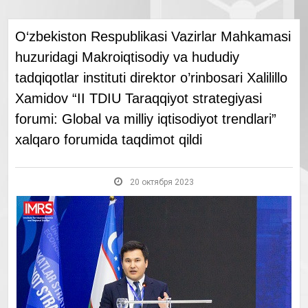
O‘zbekiston Respublikasi Vazirlar Mahkamasi
huzuridagi Makroiqtisodiy va hududiy
tadqiqotlar instituti direktor o’rinbosari Xalilillo
Xamidov “II TDIU Taraqqiyot strategiyasi
forumi: Global va milliy iqtisodiyot trendlari”
xalqaro forumida taqdimot qildi
20 октября 2023