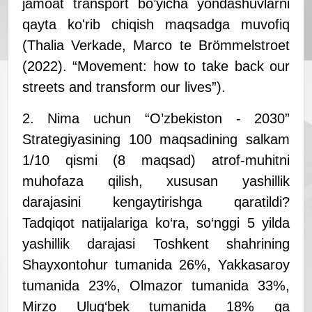
jamoat transport bo’yicha yondashuvlarni
qayta ko'rib chiqish maqsadga muvofiq
(Thalia Verkade, Marco te Brömmelstroet
(2022). “Movement: how to take back our
streets and transform our lives”).
2. Nima uchun “O’zbekiston - 2030”
Strategiyasining 100 maqsadining salkam
1/10 qismi (8 maqsad) atrof-muhitni
muhofaza qilish, xususan yashillik
darajasini kengaytirishga qaratildi?
Tadqiqot natijalariga ko‘ra, so‘nggi 5 yilda
yashillik darajasi Toshkent shahrining
Shayxontohur tumanida 26%, Yakkasaroy
tumanida 23%, Olmazor tumanida 33%,
Mirzo Ulug‘bek tumanida 18% ga