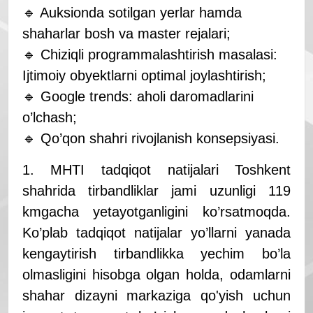
🔹 Auksionda sotilgan yerlar hamda
shaharlar bosh va master rejalari;
🔹 Chiziqli programmalashtirish masalasi:
Ijtimoiy obyektlarni optimal joylashtirish;
🔹 Google trends: aholi daromadlarini
o’lchash;
🔹 Qo’qon shahri rivojlanish konsepsiyasi.
1. MHTI tadqiqot natijalari Toshkent
shahrida tirbandliklar jami uzunligi 119
kmgacha yetayotganligini ko’rsatmoqda.
Ko’plab tadqiqot natijalar yo’llarni yanada
kengaytirish tirbandlikka yechim bo’la
olmasligini hisobga olgan holda, odamlarni
shahar dizayni markaziga qo'yish uchun