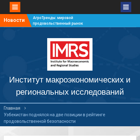
АгроТренды: мировой
Новости
продовольственный рынок
#7
АгроТренды: мировой
продовольственный рынок
#6
АгроТренды: мировой
продовольственный рынок
#5
АгроТренды: мировой
продовольственный рынок
Институт макроэкономических и
#4
региональных исследований
Главная
Узбекистан поднялся на две позиции в рейтинге
продовольственной безопасности