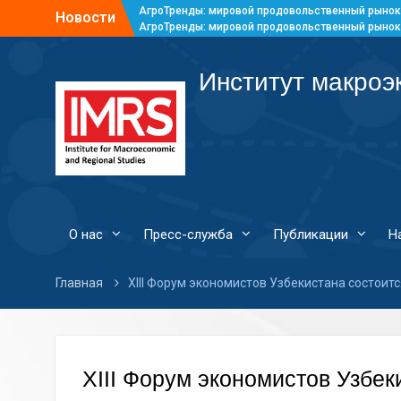
АгроТренды: мировой продовольственный рынок
Новости
АгроТренды: мировой продовольственный рынок
АгроТренды: мировой продовольственный рынок
АгроТренды: мировой продовольственный рынок
Институт макроэ
О нас
Пресс-служба
Публикации
Н
Главная
XIII Форум экономистов Узбекистана состоитс
XIII Форум экономистов Узбеки