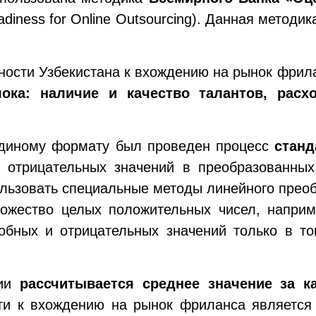
adiness for Online Outsourcing). Данная метод
вности Узбекистана к вхождению на рынок фри
ка: наличие и качество талантов, расх
единому формату был проведен процесс
станд
 отрицательных значений в преобразованных
пользовать специальные методы линейного прео
ножество целых положительных чисел, напри
обных и отрицательных значений только в то
ции
рассчитывается среднее значение за к
сти к вхождению на рынок фриланса являетс