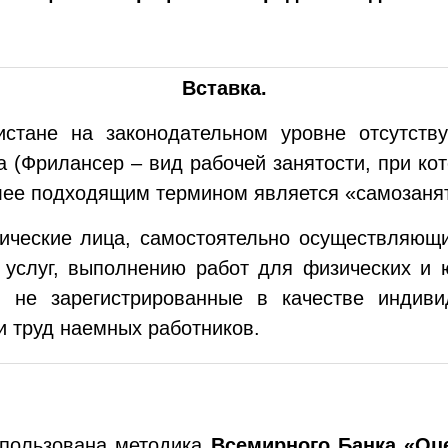
Вставка.
стане на законодательном уровне отсутств
 (Фрилансер – вид рабочей занятости, при ко
олее подходящим термином является «самозаня
ческие лица, самостоятельно осуществляющи
ю услуг, выполнению работ для физических и 
, не зарегистрированные в качестве индив
и труд наемных работников.
спользована методика
Всемирного Банка «Оце