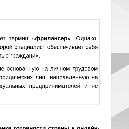
ует термин «
фрилансер
». Однако,
торой специалист обеспечивает себя
тые граждани».
е основанную на личном трудовом
юридических лиц, направленную на
идуальных предпринимателей и не
нка готовности страны к онлайн-