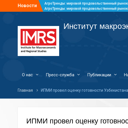
АгроТренды: мировой продовольственный рынок
Новости
АгроТренды: мировой продовольственный рынок
АгроТренды: мировой продовольственный рынок
АгроТренды: мировой продовольственный рынок
Институт макроэ
О нас
Пресс-служба
Публикации
Н
Главная
ИПМИ провел оценку готовности Узбекистан
ИПМИ провел оценку готовнос