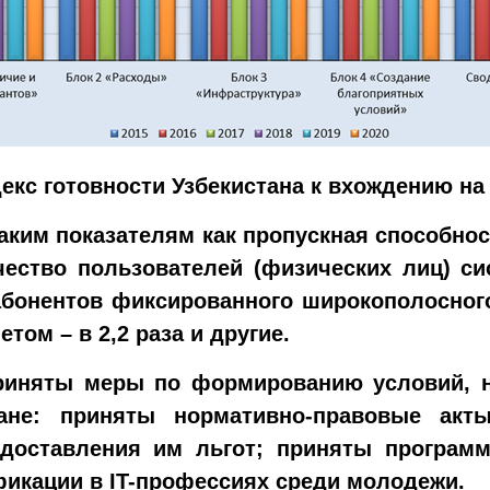
екс готовности Узбекистана к вхождению н
аким показателям как пропускная способно
ичество пользователей (физических лиц) си
абонентов фиксированного широкополосного 
том – в 2,2 раза и другие.
приняты меры по формированию условий, 
ане: приняты нормативно-правовые акт
редоставления им льгот; приняты програ
икации в IT-профессиях среди молодежи.