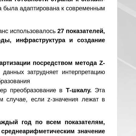
ика была адаптирована к современным
ланс использовалось
27 показателей,
оды, инфраструктура и создание
артизации посредством метода Z-
 данных затрудняет интерпретацию
бразования
мер преобразование в
Т-шкалу.
Эта
м случае, если z-значения лежат в
аждый год по всем показателям,
я
среднеарифметическим значение