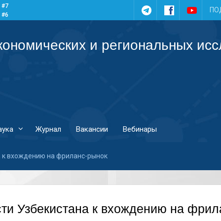
 #7
Telegram
Facebook
YouTub
ПО
 #6
 #5
 #4
кономических и региональных ис
аука
Журнал
Вакансии
Вебинары
а к вхождению на фриланс-рынок
ти Узбекистана к вхождению на фрил