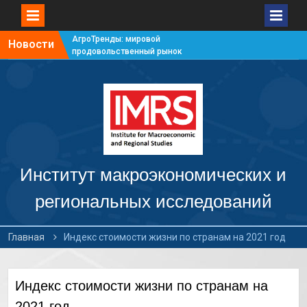
АгроТренды: мировой
Новости
продовольственный рынок
#7
АгроТренды: мировой
продовольственный рынок
#6
АгроТренды: мировой
продовольственный рынок
#5
АгроТренды: мировой
продовольственный рынок
Институт макроэкономических и
#4
региональных исследований
Главная
Индекс стоимости жизни по странам на 2021 год
Индекс стоимости жизни по странам на
2021 год