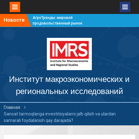
АгроТренды: мировой
Новости
продовольственный рынок
#7
АгроТренды: мировой
продовольственный рынок
#6
АгроТренды: мировой
продовольственный рынок
#5
АгроТренды: мировой
продовольственный рынок
Институт макроэкономических и
#4
региональных исследований
Главная
Sanoat tarmoqlariga investitsiyalarni jalb qilish va ulardan
samarali foydalanish qay darajada?