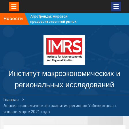
АгроТренды: мировой
Новости
продовольственный рынок
#7
АгроТренды: мировой
продовольственный рынок
#6
АгроТренды: мировой
продовольственный рынок
#5
АгроТренды: мировой
продовольственный рынок
Институт макроэкономических и
#4
региональных исследований
Главная
Анализ экономического развития регионов Узбекистана в
январе-марте 2021 года