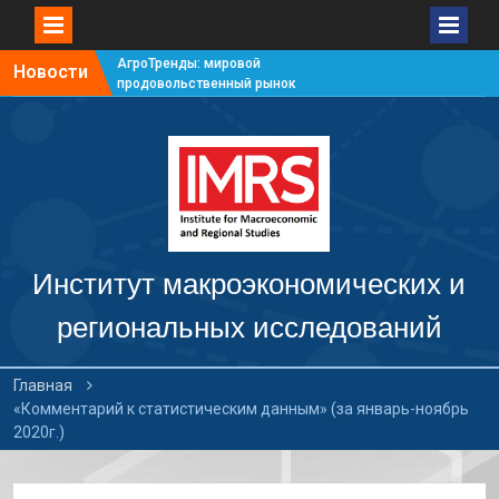
АгроТренды: мировой
Новости
продовольственный рынок
#7
АгроТренды: мировой
продовольственный рынок
#6
АгроТренды: мировой
продовольственный рынок
#5
АгроТренды: мировой
продовольственный рынок
Институт макроэкономических и
#4
региональных исследований
Главная
«Комментарий к статистическим данным» (за январь-ноябрь
2020г.)