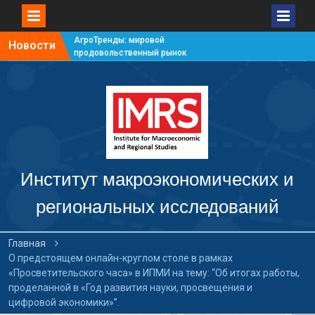
АгроТренды: мировой
Новости
продовольственный рынок
#7
АгроТренды: мировой
продовольственный рынок
#6
АгроТренды: мировой
продовольственный рынок
#5
АгроТренды: мировой
продовольственный рынок
Институт макроэкономических и
#4
региональных исследований
Главная
О предстоящем онлайн-круглом столе в рамках
«Просветительского часа» в ИПМИ на тему: “Об итогах работы,
проделанной в «Год развития науки, просвещения и
цифровой экономики»”.