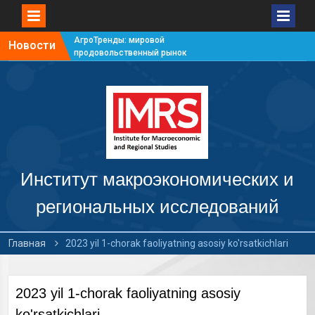
АгроТренды: мировой
Новости
продовольственный рынок
#7
АгроТренды: мировой
продовольственный рынок
#6
АгроТренды: мировой
продовольственный рынок
#5
АгроТренды: мировой
продовольственный рынок
Институт макроэкономических и
#4
региональных исследований
Главная
2023 yil 1-chorak faoliyatning asosiy ko'rsatkichlari
2023 yil 1-chorak faoliyatning asosiy
ko'rsatkichlari