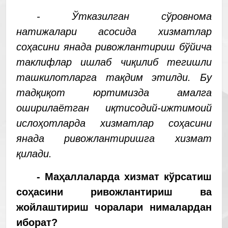
- Ўтказилган сўровнома
натижалари асосида хизматлар
соҳасини янада ривожлантириш бўйича
таклифлар ишлаб чиқилиб тегишли
ташкилотларга тақдим этилди. Бу
тадқиқот юртимизда амалга
оширилаётган иқтисодий-ижтимоий
ислоҳотларда хизматлар соҳасини
янада ривожлантиришга хизмат
қилади.
- Маҳаллаларда хизмат кўрсатиш
соҳасини ривожлантириш ва
жойлаштириш чоралари нималардан
иборат?