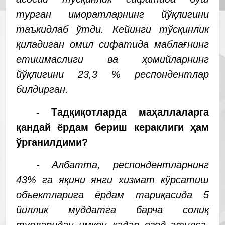
турган иморатларнинг йўқлигини
таъкидлаб ўтди. Кейинги тўсқинлик
қиладиган омил сифатида маблағнинг
етишмаслиги ва ҳомийларнинг
йўқлигини 23,3 % респондентлар
билдирган.
- Тадқиқотларда маҳаллаларга
қандай ёрдам бериш кераклиги ҳам
ўрганилдими?
- Албатта, респондентларнинг
43% га яқини янги хизмат кўрсатиш
объектларига ёрдам тариқасида 5
йиллик муддатга барча солиқ