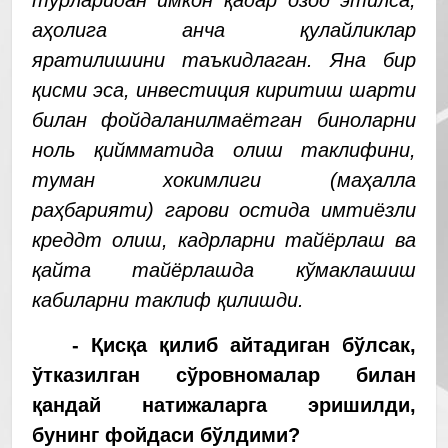
турларидан имкон қадар озод этилса,
аҳолига анча қулайликлар
яратилишини таъкидлаган. Яна бир
қисми эса, инвестиция киритиш шарти
билан фойдаланилмаётган биноларни
ноль қиймматида олиш таклифини,
туман хокимлиги (маҳалла
раҳбарияти) гарови остида имтиёзли
креддт олиш, кадрларни тайёрлаш ва
қайта тайёрлашда кўмаклашиш
кабиларни таклиф қилишди.
- Қисқа қилиб айтадиган бўлсак,
ўтказилган сўровномалар билан
қандай натижаларга эришилди,
бунинг фойдаси бўлдими?