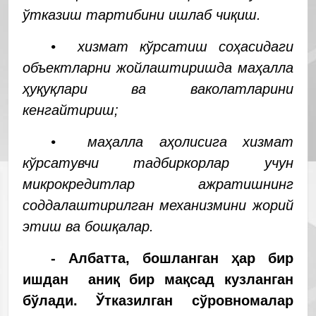
ўтказиш тартибини ишлаб чиқиш.
• хизмат кўрсатиш соҳасидаги
объектларни жойлаштиришда маҳалла
ҳуқуқлари ва ваколатларини
кенгайтириш;
• маҳалла аҳолисига хизмат
кўрсатувчи тадбиркорлар учун
микрокредитлар ажратишнинг
соддалаштирилган механизмини жорий
этиш ва бошқалар.
- Албатта, бошланган ҳар бир
ишдан аниқ бир мақсад кузланган
бўлади. Ўтказилган сўровномалар