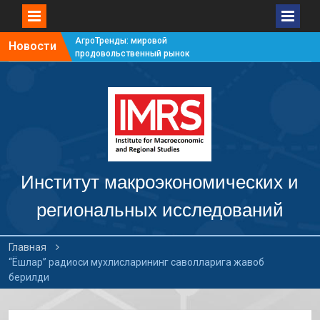
АгроТренды: мировой
Новости
продовольственный рынок
#7
АгроТренды: мировой
продовольственный рынок
#6
АгроТренды: мировой
продовольственный рынок
#5
АгроТренды: мировой
продовольственный рынок
Институт макроэкономических и
#4
региональных исследований
Главная
“Ёшлар” радиоси мухлисларининг саволларига жавоб
берилди