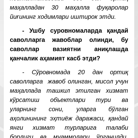
маҳалладан 30 маҳалла фуқаролар
йиғининг ходимлари иштирок этди.
- Ушбу суровномаларда қандай
саволларга жавоблар олинди, бу
саволлар вазиятни аниқлашда
қанчалик аҳамият касб этди?
- Сўровномада 20 дан ортиқ
саволларга жавоб олинган, мисол учун
маҳаллада ташкил этилган хизмат
кўрсатиш объектлари тури ва
уларнинг сони, уларга бўлган
аҳолинининг эҳтиёж даражаси, қандай
янги хизмат турларига талаби
борлиги ва муаммолари ўрганилди.