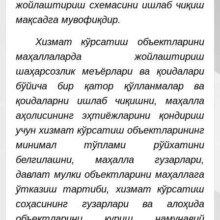
жойлаштириш схемасини ишлаб чиқиш
мақсадга мувофиқдир.
Хизмат кўрсатиш объектларини
маҳаллаларда жойлаштириш
шаҳарсозлик меъёрлари ва қоидалари
бўйича бир қатор қўлланмалар ва
қоидаларни ишлаб чиқишни, маҳалла
аҳолисининг эҳтиёжларини қондириш
учун хизмат кўрсатиш объектларининг
минимал тўплами рўйхатини
белгилашни, маҳалла гузарлари,
давлат мулки объектларини маҳаллага
ўтказиш тартиби, хизмат кўрсатиш
соҳасининг гузарлари ва алоҳида
объектларини қуриш намунавий