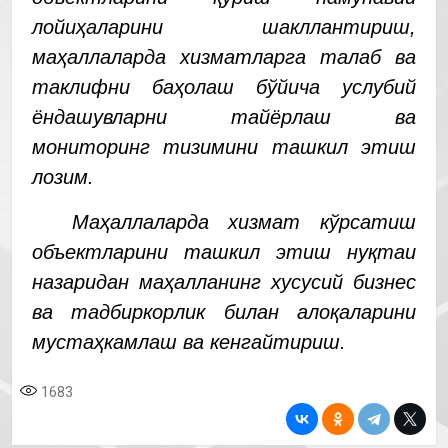
лойиҳаларини шакллантириш,
маҳаллаларда хизматларга талаб ва
таклифни баҳолаш бўйича услубий
ёндашувларни тайёрлаш ва
мониторинг тизимини ташкил этиш
лозим.
Маҳаллаларда хизмат кўрсатиш
объектларини ташкил этиш нуқтаи
назаридан маҳалланинг хусусий бизнес
ва тадбиркорлик билан алоқаларини
мустаҳкамлаш ва кенгайтириш.
1683