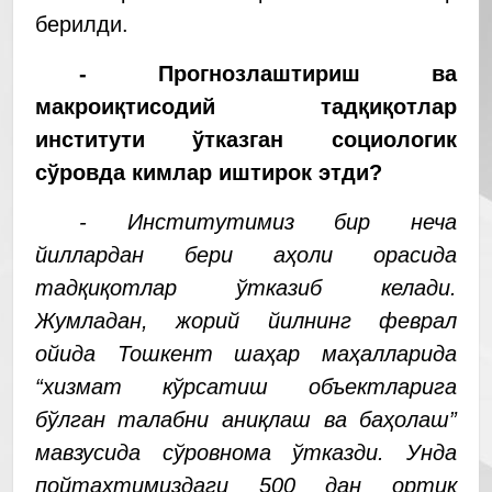
берилди.
- Прогнозлаштириш ва
макроиқтисодий тадқиқотлар
институти ўтказган социологик
сўровда кимлар иштирок этди?
- Институтимиз бир неча
йиллардан бери аҳоли орасида
тадқиқотлар ўтказиб келади.
Жумладан, жорий йилнинг феврал
ойида Тошкент шаҳар маҳалларида
“хизмат кўрсатиш объектларига
бўлган талабни аниқлаш ва баҳолаш”
мавзусида сўровнома ўтказди. Унда
пойтахтимиздаги 500 дан ортиқ