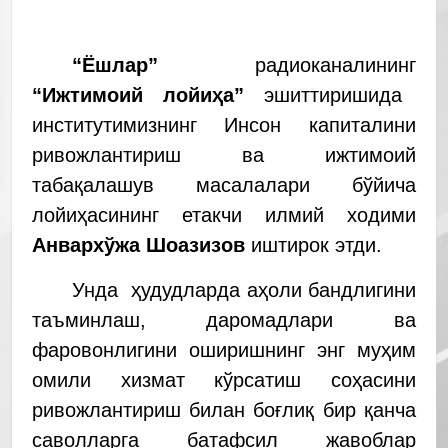
“Ёшлар”
радиоканалининг
“Ижтимоий лойиҳа”
эшиттиришида
институтимизнинг Инсон капиталини
ривожлантириш ва ижтимоий
табақалашув масалалари бўйича
лойиҳасининг етакчи илмий ходими
Анвархўжа Шоазизов
иштирок этди.
Унда ҳудудларда аҳоли бандлигини
таъминлаш, даромадлари ва
фаровонлигини оширишнинг энг муҳим
омили хизмат кўрсатиш соҳасини
ривожлантириш билан боғлиқ бир қанча
саволларга батафсил жавоблар