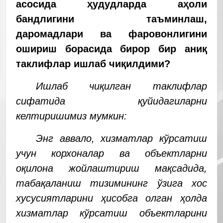
асосида ҳудудларда аҳоли
бандлигини таъминлаш,
даромадлари ва фаровонлигини
ошириш борасида бирор бир аниқ
таклифлар ишлаб чиқилдими?
Ишлаб чиқилган таклифлар
сифатида қуйидагиларни
келтиришимиз мумкин:
Энг аввало, хизматлар кўрсатиш
учун корхоналар ва объектларни
оқилона жойлаштириш мақсадида,
табақаланиш тизимининг ўзига хос
хусусиятларини ҳисобга олган ҳолда
хизматлар кўрсатиш объектларини