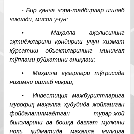
- Бир қанча чора-тадбирлар ишлаб
чиқилди, мисол учун:
• Маҳалла аҳолисининг
эҳтиёжларини қондириш учун хизмат
кўрсатиш объектларининг минимал
тўплами рўйхатини аниқлаш;
• Маҳалла гузарлари тўғрисида
низомни ишлаб чиқиш;
• Инвестиция мажбуриятларига
мувофиқ маҳалла ҳудудида жойлашган
фойдаланилмаётган турар-жой
биноларини ва бошқа давлат мулкини
ноль қийматида маҳалла мулкига