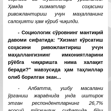
Ҳамда хизматлар соҳасини
ривожлантириш учун маҳалланинг
салоҳияти ҳам кўриб чиқилди.
- Социологик сўровнинг мантиқий
давоми сифатида: "Хизмат кўрсатиш
соҳасини ривожлантириш учун
маҳаллангизнинг имкониятларини
рўёбга чиқаришга нима халақит
беради?" мавзусида ҳам таҳлиллар
олиб борилган экан...
- Албатта, ушбу масалани
ўрганиш жараёнида унда иштирок
этган респондентларнинг 26,7%
асосий тўсқинлик сифатида бўш