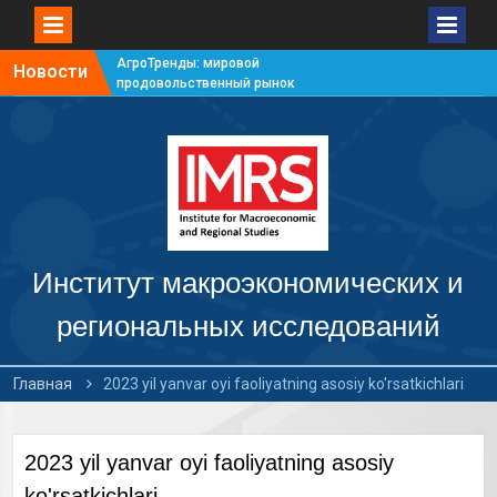
АгроТренды: мировой
Новости
продовольственный рынок
#7
АгроТренды: мировой
продовольственный рынок
#6
АгроТренды: мировой
продовольственный рынок
#5
АгроТренды: мировой
продовольственный рынок
Институт макроэкономических и
#4
региональных исследований
Главная
2023 yil yanvar oyi faoliyatning asosiy ko'rsatkichlari
2023 yil yanvar oyi faoliyatning asosiy
ko'rsatkichlari