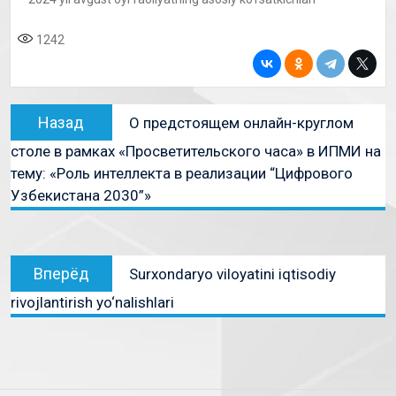
1242
Назад
О предстоящем онлайн-круглом
столе в рамках «Просветительского часа» в ИПМИ на
тему: «Роль интеллекта в реализации “Цифрового
Узбекистана 2030”»
Вперёд
Surxondaryo viloyatini iqtisodiy
rivojlantirish yo‘nalishlari