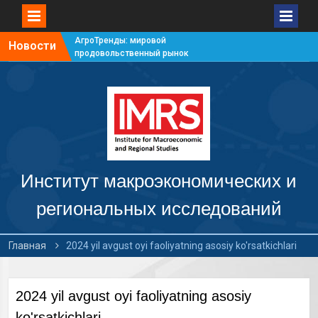
АгроТренды: мировой
Новости
продовольственный рынок
#7
АгроТренды: мировой
продовольственный рынок
#6
АгроТренды: мировой
продовольственный рынок
#5
АгроТренды: мировой
продовольственный рынок
Институт макроэкономических и
#4
региональных исследований
Главная
2024 yil avgust oyi faoliyatning asosiy ko'rsatkichlari
2024 yil avgust oyi faoliyatning asosiy
ko'rsatkichlari