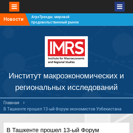
АгроТренды: мировой
Новости
продовольственный рынок
#7
АгроТренды: мировой
продовольственный рынок
#6
АгроТренды: мировой
продовольственный рынок
#5
АгроТренды: мировой
продовольственный рынок
Институт макроэкономических и
#4
региональных исследований
Главная
В Ташкенте прошел 13-ый Форум экономистов Узбекистана
В Ташкенте прошел 13-ый Форум