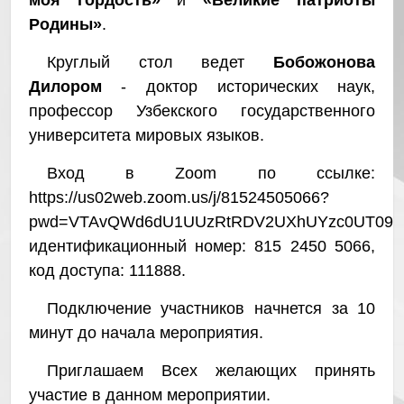
моя гордость
»
и
«
Великие патриоты
Родины
»
.
Круглый стол ведет
Бобожонова
Дилором
- доктор исторических наук,
профессор Узбекского государственного
университета мировых языков.
Вход в Zoom по ссылке:
https://us02web.zoom.us/j/81524505066?
pwd=VTAvQWd6dU1UUzRtRDV2UXhUYzc0UT09
идентификационный номер: 815 2450 5066,
код доступа: 111888.
Подключение участников начнется за 10
минут до начала мероприятия.
Приглашаем Всех желающих принять
участие в данном мероприятии.