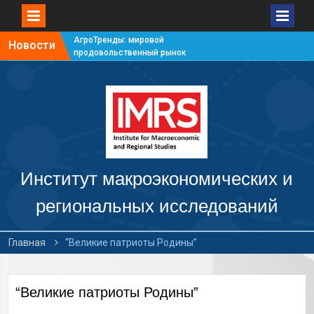
АгроТренды: мировой
Новости
продовольственный рынок
#7
АгроТренды: мировой
продовольственный рынок
#6
АгроТренды: мировой
продовольственный рынок
#5
АгроТренды: мировой
продовольственный рынок
Институт макроэкономических и
#4
региональных исследований
Главная
“Великие патриоты Родины”
“Великие патриоты Родины”