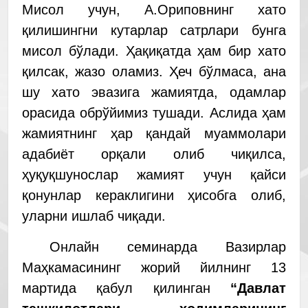
Мисол учун, А.Ориповнинг хато
қилишингни кутарлар сатрлари бунга
мисол бўлади. Ҳақиқатда ҳам бир хато
қилсак, жазо оламиз. Ҳеч бўлмаса, ана
шу хато эвазига жамиятда, одамлар
орасида обрўйимиз тушади. Аслида ҳам
жамиятнинг ҳар қандай муаммолари
адабиёт орқали олиб чиқилса,
ҳуқуқшунослар жамият учун қайси
қонунлар кераклигини ҳисобга олиб,
уларни ишлаб чиқади.
Онлайн семинарда Вазирлар
Маҳкамасининг жорий йилнинг 13
мартида қабул қилинган
“Давлат