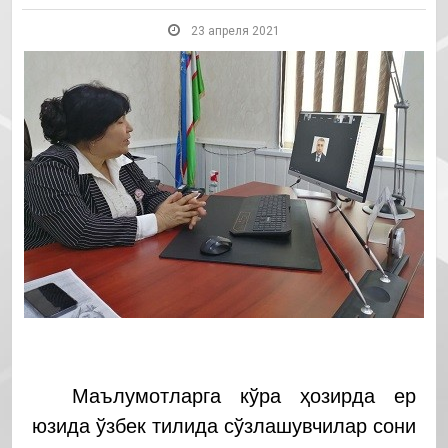
23 апреля 2021
Маълумотларга кўра ҳозирда ер
юзида ўзбек тилида сўзлашувчилар сони