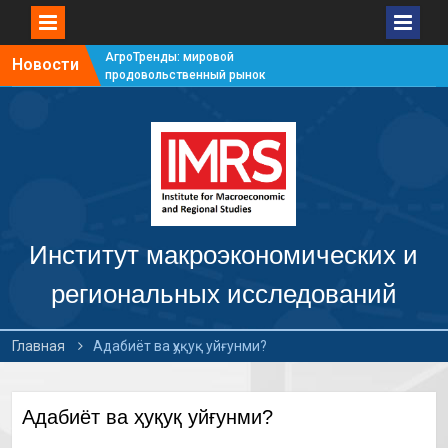
АгроТренды: мировой
Новости
продовольственный рынок
#7
АгроТренды: мировой
продовольственный рынок
#6
АгроТренды: мировой
продовольственный рынок
#5
АгроТренды: мировой
продовольственный рынок
Институт макроэкономических и
#4
региональных исследований
Главная
Адабиёт ва ҳуқуқ уйғунми?
Адабиёт ва ҳуқуқ уйғунми?