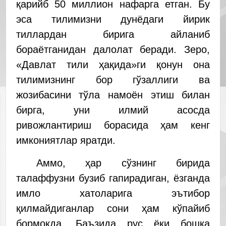
қарийб 50 миллион нафарга етган. Бу
эса тилимизни дунёдаги йирик
тиллардан бирига айланиб
бораётганидан далолат беради. Зеро,
«Давлат тили ҳақида»ги қонун она
тилимизнинг бор гўзаллиги ва
жозибасини тўла намоён этиш билан
бирга, уни илмий асосда
ривожлантириш борасида ҳам кенг
имкониятлар яратди.
Аммо, ҳар сўзнинг бирида
талаффузни бузиб гапирадиган, ёзганда
имло хатоларига эътибор
қилмайдиганлар сони ҳам кўпайиб
бормоқда. Баъзида рус ёки бошқа