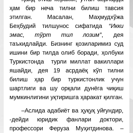
ҳам бир неча тилни билиш тавсия
этилган. Масалан, Маҳмудхўжа
Беҳбудий тилшунос сифатида
“Икки
эмас, тўрт тил лозим”
, дея
таъкидлайди. Бизнинг қозиларимиз суд
ишини бир тилда олиб боради, ҳолбуки
Туркистонда турли миллат вакиллари
яшайди, дея 19 асрдаёқ кўп тилни
билиш ҳар бир туркистонлик учун
шартлиги ва шу орқали дунёга чиқиш
мумкинлигини уқтиришга ҳаракат қилган.
–Аслида адабиёт ва ҳуқуқ уйғундир,
-дейди юридик фанлари доктори,
профессори Феруза Муҳитдинова. –