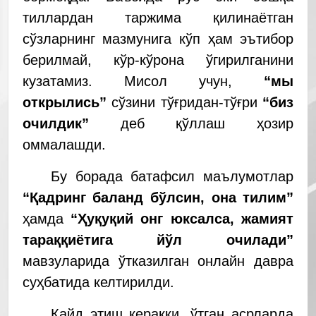
тиллардан таржима қилинаётган
сўзларнинг мазмунига кўп ҳам эътибор
берилмай, кўр-кўрона ўгирилганини
кузатамиз. Мисол учун,
“мы
открылись”
сўзини тўғридан-тўғри
“биз
очилдик”
деб қўллаш ҳозир
оммалашди.
Бу борада батафсил маълумотлар
“Қадринг баланд бўлсин, она тилим”
ҳамда
“Ҳуқуқий онг юксалса, жамият
тараққиётига йўл очилади”
мавзуларида ўтказилган онлайн давра
суҳбатида келтирилди.
Қайд этиш керакки, ўтган асрларда