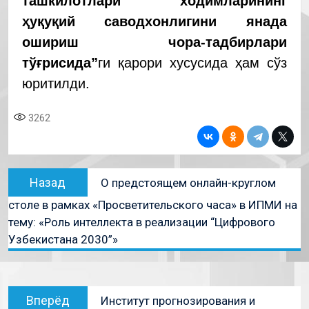
ташкилотлари ходимларининг
ҳуқуқий саводхонлигини янада
ошириш чора-тадбирлари
тўғрисида”
ги қарори хусусида ҳам сўз
юритилди.
3262
Назад
О предстоящем онлайн-круглом
столе в рамках «Просветительского часа» в ИПМИ на
тему: «Роль интеллекта в реализации “Цифрового
Узбекистана 2030”»
Вперёд
Институт прогнозирования и