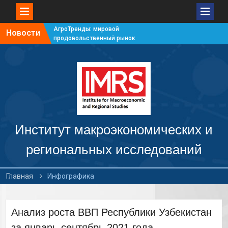
АгроТренды: мировой
Новости
продовольственный рынок
#7
АгроТренды: мировой
продовольственный рынок
#6
АгроТренды: мировой
продовольственный рынок
#5
АгроТренды: мировой
продовольственный рынок
Институт макроэкономических и
#4
региональных исследований
Главная
Инфографика
Анализ роста ВВП Республики Узбекистан
за январь-сентябрь 2021 года