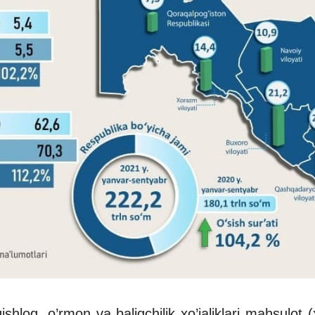
ishloq, o’rmon va baliqchilik xo’jaliklari mahsulot 