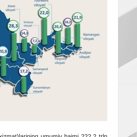
(xizmat)larining umumiy hajmi 222,2 trln