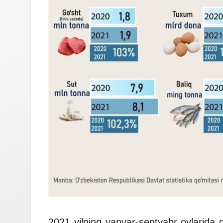
2021 yilning yanvar-sentyabr oylarida q