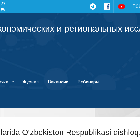
 #7
Telegram
Facebook
YouTub
ПО
 #6
 #5
 #4
кономических и региональных ис
аука
Журнал
Вакансии
Вебинары
larida O’zbekiston Respublikasi qishloq,