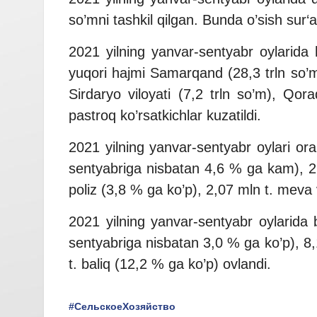
so’mni tashkil qilgan. Bunda o’sish sur‘a
2021 yilning yanvar-sentyabr oylarida h
yuqori hajmi Samarqand (28,3 trln so’m)
Sirdaryo viloyati (7,2 trln so’m), Qor
pastroq ko’rsatkichlar kuzatildi.
2021 yilning yanvar-sentyabr oylari oral
sentyabriga nisbatan 4,6 % ga kam), 2,
poliz (3,8 % ga ko’p), 2,07 mln t. meva 
2021 yilning yanvar-sentyabr oylarida b
sentyabriga nisbatan 3,0 % ga ko’p), 8,
t. baliq (12,2 % ga ko’p) ovlandi.
#СельскоеХозяйство