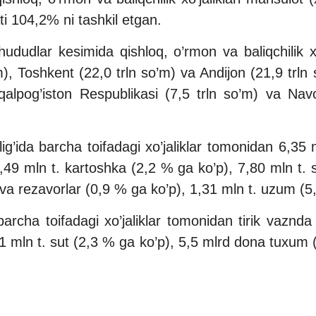
ti 104,2% ni tashkil etgan.
ududlar kesimida qishloq, o’rmon va baliqchilik xo
, Toshkent (22,0 trln so’m) va Andijon (21,9 trln so
aqalpog’iston Respublikasi (7,5 trln so’m) va Navo
ig’ida barcha toifadagi xo’jaliklar tomonidan 6,35 
49 mln t. kartoshka (2,2 % ga ko’p), 7,80 mln t. s
va rezavorlar (0,9 % ga ko’p), 1,31 mln t. uzum (5,
archa toifadagi xo’jaliklar tomonidan tirik vaznda
1 mln t. sut (2,3 % ga ko’p), 5,5 mlrd dona tuxum (2