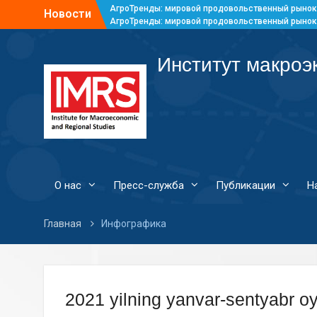
АгроТренды: мировой продовольственный рынок
Новости
АгроТренды: мировой продовольственный рынок
АгроТренды: мировой продовольственный рынок
АгроТренды: мировой продовольственный рынок
Институт макроэ
О нас
Пресс-служба
Публикации
Н
Главная
Инфографика
2021 yilning yanvar-sentyabr oy