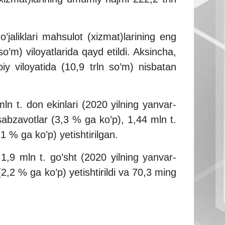
’jaliklari mahsulot (xizmat)larining eng
’m) viloyatlarida qayd etildi. Aksincha,
iy viloyatida (10,9 trln so’m) nisbatan
mln t. don ekinlari (2020 yilning yanvar-
abzavotlar (3,3 % ga ko’p), 1,44 mln t.
1 % ga ko’p) yetishtirilgan.
 1,9 mln t. go’sht (2020 yilning yanvar-
,2 % ga ko’p) yetishtirildi va 70,3 ming