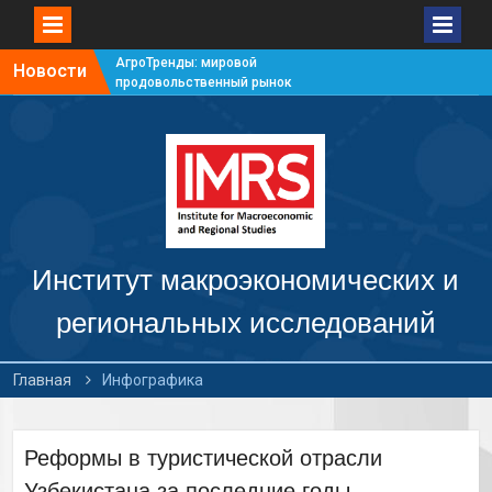
АгроТренды: мировой
Новости
продовольственный рынок
#7
АгроТренды: мировой
продовольственный рынок
#6
АгроТренды: мировой
продовольственный рынок
#5
АгроТренды: мировой
продовольственный рынок
Институт макроэкономических и
#4
региональных исследований
Главная
Инфографика
Реформы в туристической отрасли
Узбекистана за последние годы