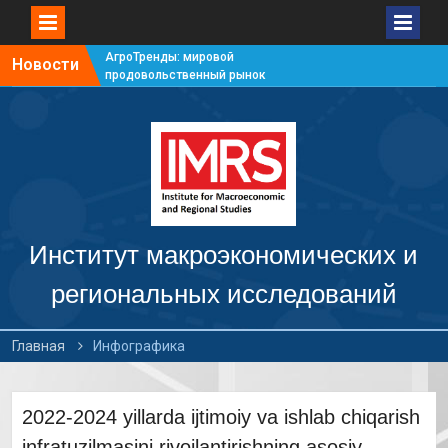
АгроТренды: мировой
Новости
продовольственный рынок
#7
АгроТренды: мировой
продовольственный рынок
#6
АгроТренды: мировой
продовольственный рынок
#5
АгроТренды: мировой
продовольственный рынок
Институт макроэкономических и
#4
региональных исследований
Главная
Инфографика
2022-2024 yillarda ijtimoiy va ishlab chiqarish
infratuzilmasini rivojlantirishning asosiy