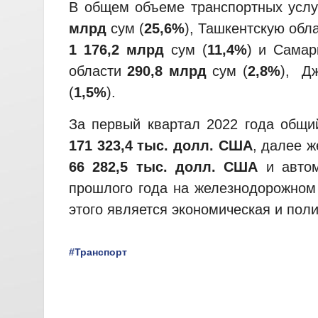
В общем объеме транспортных услуг
млрд
сум (
25,6%
), Ташкентскую обл
1 176,2 млрд
сум (
11,4%
) и Самар
области
290,8
млрд
сум (
2,8%
), Д
(
1,5%
).
За первый квартал 2022 года общи
171 323,4 тыс. долл. США
, далее 
66 282,5 тыс. долл. США
и авто
прошлого года на железнодорожном 
этого является экономическая и пол
#Транспорт