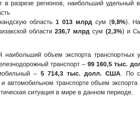
 в разрезе регионов, наибольший удельный в
асть
кандскую область
1 013
млрд
сум (
9,8%
). Н
жизакской области
236,7 млрд
сум
(2,3%
) и С
й наибольший объем экспорта транспортных у
железнодорожный транспорт –
99 160,5 тыс. д
мобильный –
5 714,3 тыс. долл. США
. По 
и автомобильном транспорте объем экспорта 
итическая ситуация в мире в данном периоде.