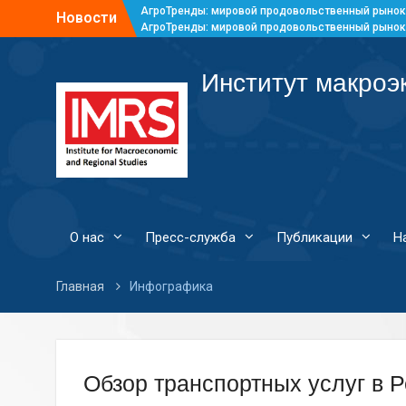
АгроТренды: мировой продовольственный рынок
Новости
АгроТренды: мировой продовольственный рынок
АгроТренды: мировой продовольственный рынок
АгроТренды: мировой продовольственный рынок
Институт макроэ
О нас
Пресс-служба
Публикации
Н
Главная
Инфографика
Обзор транспортных услуг в Р