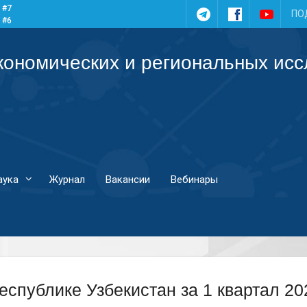
 #7
Telegram
Facebook
YouTub
ПО
 #6
 #5
 #4
кономических и региональных ис
аука
Журнал
Вакансии
Вебинары
еспублике Узбекистан за 1 квартал 20