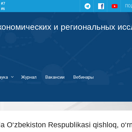
 #7
Telegram
Facebook
YouTub
ПО
 #6
 #5
 #4
кономических и региональных ис
аука
Журнал
Вакансии
Вебинары
a O‘zbekiston Respublikasi qishloq, o‘rmo