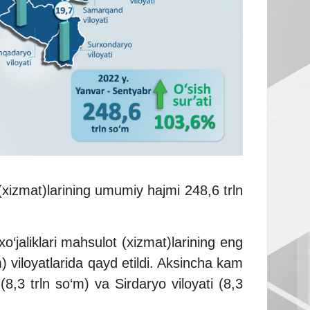
 (xizmat)larining umumiy hajmi 248,6 trln
o‘jaliklari mahsulot (xizmat)larining eng
) viloyatlarida qayd etildi. Aksincha kam
8,3 trln so‘m) va Sirdaryo viloyati (8,3