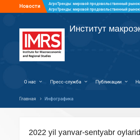
АгроТренды: мировой продовольственный рынок
Новости
АгроТренды: мировой продовольственный рынок
АгроТренды: мировой продовольственный рынок
АгроТренды: мировой продовольственный рынок
Институт макроэ
О нас
Пресс-служба
Публикации
Н
Главная
Инфографика
2022 yil yanvar-sentyabr oylarid