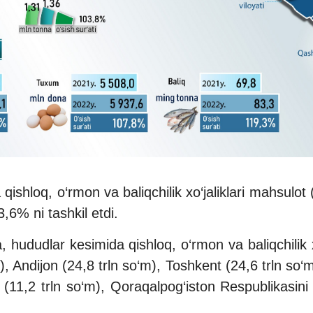
qishloq, o‘rmon va baliqchilik xo‘jaliklari mahsulot
3,6% ni tashkil etdi.
 hududlar kesimida qishloq, o‘rmon va baliqchilik x
 Andijon (24,8 trln so‘m), Toshkent (24,6 trln so‘m
11,2 trln so‘m), Qoraqalpog‘iston Respublikasini (