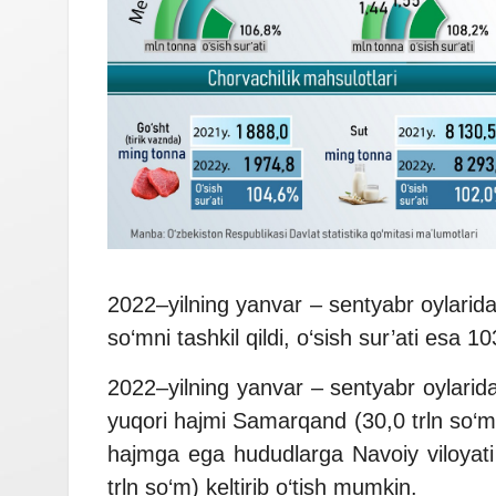
2022–yilning yanvar – sentyabr oylarida 
so‘mni tashkil qildi, o‘sish sur’ati esa 10
2022–yilning yanvar – sentyabr oylarida,
yuqori hajmi Samarqand (30,0 trln so‘m),
hajmga ega hududlarga Navoiy viloyati (
trln so‘m) keltirib o‘tish mumkin.