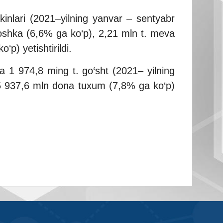
kinlari (2021–yilning yanvar – sentyabr
toshka (6,6% ga ko‘p), 2,21 mln t. meva
p) yetishtirildi.
da 1 974,8 ming t. go‘sht (2021– yilning
 5 937,6 mln dona tuxum (7,8% ga ko‘p)