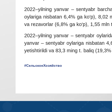
2022–yilning yanvar – sentyabr barcha 
oylariga nisbatan 6,4% ga ko‘p), 8,02 
va rezavorlar (6,8% ga ko‘p), 1,55 mln t
2022–yilning yanvar – sentyabr oylarida
yanvar – sentyabr oylariga nisbatan 4
yetishtirildi va 83,3 ming t. baliq (19,3%
#СельскоеХозяйство