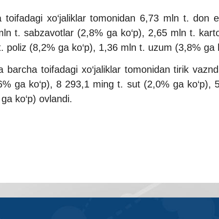
toifadagi xo‘jaliklar tomonidan 6,73 mln t. don e
mln t. sabzavotlar (2,8% ga ko‘p), 2,65 mln t. kar
. poliz (8,2% ga ko‘p), 1,36 mln t. uzum (3,8% ga ko‘
 barcha toifadagi xo‘jaliklar tomonidan tirik vazn
,6% ga ko‘p), 8 293,1 ming t. sut (2,0% ga ko‘p),
 ga ko‘p) ovlandi.