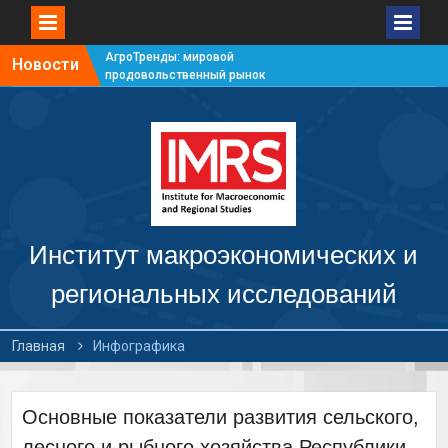
АгроТренды: мировой
Новости
продовольственный рынок
#7
АгроТренды: мировой
продовольственный рынок
#6
АгроТренды: мировой
продовольственный рынок
#5
АгроТренды: мировой
продовольственный рынок
Институт макроэкономических и
#4
региональных исследований
Главная
Инфографика
Основные показатели развития сельского,
лесного и рыбного хозяйства Республики