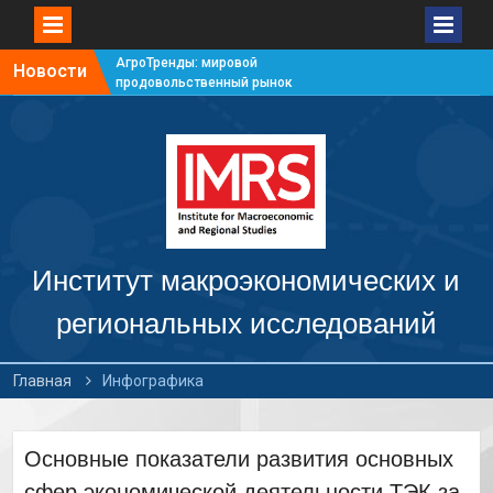
АгроТренды: мировой
Новости
продовольственный рынок
#7
АгроТренды: мировой
продовольственный рынок
#6
АгроТренды: мировой
продовольственный рынок
#5
АгроТренды: мировой
продовольственный рынок
Институт макроэкономических и
#4
региональных исследований
Главная
Инфографика
Основные показатели развития основных
сфер экономической деятельности ТЭК за