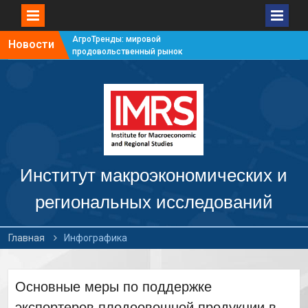
АгроТренды: мировой
Новости
продовольственный рынок
#7
АгроТренды: мировой
продовольственный рынок
#6
АгроТренды: мировой
продовольственный рынок
#5
АгроТренды: мировой
продовольственный рынок
Институт макроэкономических и
#4
региональных исследований
Главная
Инфографика
Основные меры по поддержке
экспортеров плодоовощной продукции в