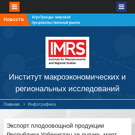
АгроТренды: мировой
Новости
продовольственный рынок
#7
АгроТренды: мировой
продовольственный рынок
#6
АгроТренды: мировой
продовольственный рынок
#5
АгроТренды: мировой
продовольственный рынок
Институт макроэкономических и
#4
региональных исследований
Главная
Инфографика
Экспорт плодоовощной продукции
Республики Узбекистан за январь-март