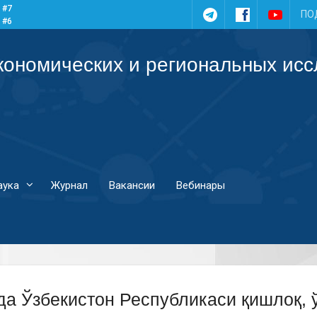
 #7
Telegram
Facebook
YouTub
ПО
 #6
 #5
 #4
кономических и региональных ис
аука
Журнал
Вакансии
Вебинары
да Ўзбекистон Республикаси қишлоқ, 