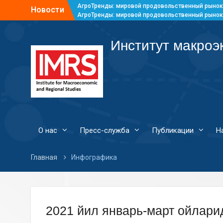
АгроТренды: мировой продовольственный рынок
Новости
АгроТренды: мировой продовольственный рынок
АгроТренды: мировой продовольственный рынок
АгроТренды: мировой продовольственный рынок
Институт макроэ
О нас
Пресс-служба
Публикации
Н
Главная
Инфографика
2021 йил январь-март ойлари