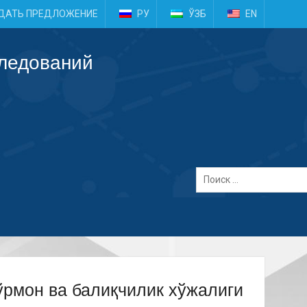
e
ДАТЬ ПРЕДЛОЖЕНИЕ
РУ
ЎЗБ
EN
следований
ўрмон ва балиқчилик хўжалиги