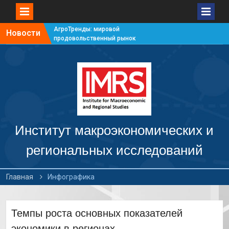
АгроТренды: мировой
Новости
продовольственный рынок
#7
АгроТренды: мировой
продовольственный рынок
#6
АгроТренды: мировой
продовольственный рынок
#5
АгроТренды: мировой
продовольственный рынок
Институт макроэкономических и
#4
региональных исследований
Главная
Инфографика
Темпы роста основных показателей
экономики в регионах