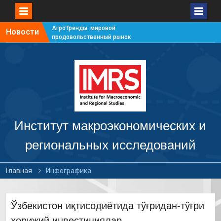
АгроТренды: мировой
Новости
продовольственный рынок
#7
АгроТренды: мировой
продовольственный рынок
#6
АгроТренды: мировой
продовольственный рынок
#5
АгроТренды: мировой
продовольственный рынок
Институт макроэкономических и
#4
региональных исследований
Главная
Инфографика
Ўзбекистон иқтисодиётида тўғридан-тўғри
хорижий инвестициялар