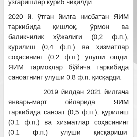
ўзгаришлар кўриб чиқилди.
2020 й. ўтган йилга нисбатан ЯИМ
таркибида қишлоқ, ўрмон ва
балиқчилик хўжалиги (0,2 ф.п.),
қурилиш (0,4 ф.п.) ва ҳизматлар
соҳасининг (0,2 ф.п.) улуши ошди.
ЯИМ тармоқлар бўйича таркибида
саноатнинг улуши 0,8 ф.п. қисқарди.
2019 йилдан 2021 йилгача
январь-март ойларида ЯИМ
таркибида саноат (0,5 ф.п.), қурилиш
(0,1 ф.п.) ва хизматлар соҳасининг
(0,1 ф.п.) улуши қисқариши