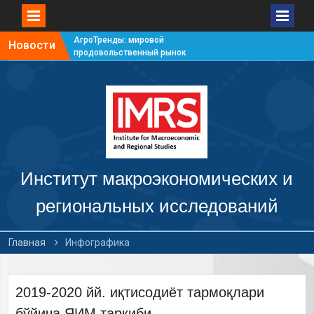
АгроТренды: мировой
Новости
продовольственный рынок
#7
АгроТренды: мировой
продовольственный рынок
#6
АгроТренды: мировой
продовольственный рынок
#5
АгроТренды: мировой
продовольственный рынок
Институт макроэкономических и
#4
региональных исследований
Главная
Инфографика
2019-2020 йй. иқтисодиёт тармоқлари
бўйича ЯИМ таркиби