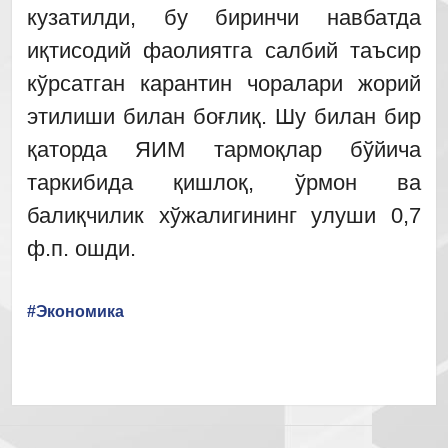
кузатилди, бу биринчи навбатда
иқтисодий фаолиятга салбий таъсир
кўрсатган карантин чоралари жорий
этилиши билан боғлиқ. Шу билан бир
қаторда ЯИМ тармоқлар бўйича
таркибида қишлоқ, ўрмон ва
балиқчилик хўжалигининг улуши 0,7
ф.п. ошди.
#Экономика