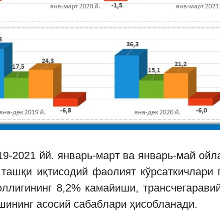
019-2021 йй. январь-март ва январь-май ой
а ташқи иқтисодий фаолият кўрсаткичлари 
ллигининг 8,2% камайиши, трансчегарави
шининг асосий сабаблари ҳисобланади.