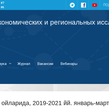
 #7
Telegram
Facebook
YouTub
ПО
 #6
 #5
 #4
кономических и региональных ис
аука
Журнал
Вакансии
Вебинары
 ойларида, 2019-2021 йй. январь-мар