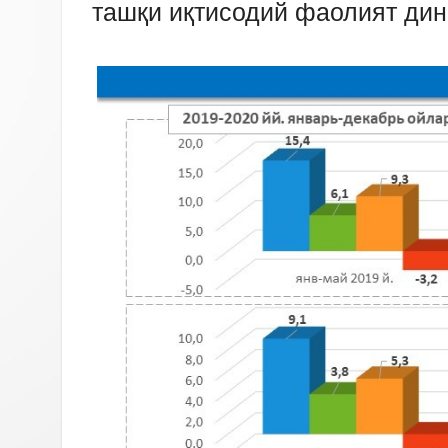
ташқи иқтисодий фаолият ди