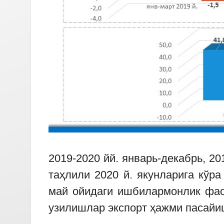
2019-2020 йй. январь-декабрь, 2
таҳлили 2020 й. якунларига кўр
май ойидаги ишбилармонлик фао
узилишлар экспорт ҳажми пасайи