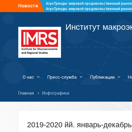
АгроТренды: мировой продовольственный рынок
Новости
АгроТренды: мировой продовольственный рынок
АгроТренды: мировой продовольственный рынок
АгроТренды: мировой продовольственный рынок
Институт макроэ
О нас
Пресс-служба
Публикации
Н
Главная
Инфографика
2019-2020 йй. январь-декабрь