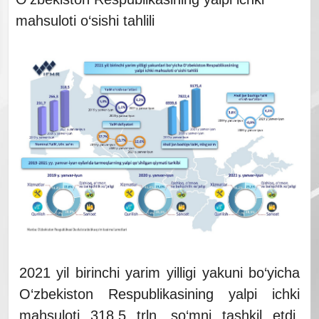
mahsuloti o‘sishi tahlili
2021 yil birinchi yarim yilligi yakuni bo‘yicha
O‘zbekiston Respublikasining yalpi ichki
mahsuloti 318,5 trln. so‘mni tashkil etdi.