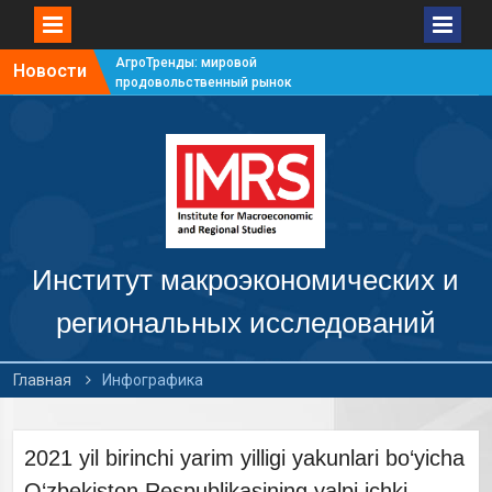
АгроТренды: мировой
Новости
продовольственный рынок
#7
АгроТренды: мировой
продовольственный рынок
#6
АгроТренды: мировой
продовольственный рынок
#5
АгроТренды: мировой
продовольственный рынок
Институт макроэкономических и
#4
региональных исследований
Главная
Инфографика
2021 yil birinchi yarim yilligi yakunlari bo‘yicha
O‘zbekiston Respublikasining yalpi ichki