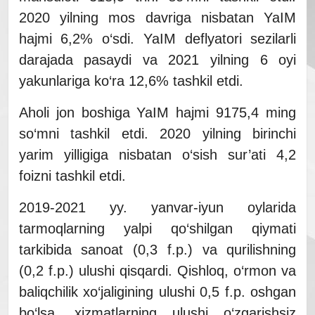
2020 yilning mos davriga nisbatan YaIM
hajmi 6,2% o‘sdi. YaIM deflyatori sezilarli
darajada pasaydi va 2021 yilning 6 oyi
yakunlariga ko‘ra 12,6% tashkil etdi.
Aholi jon boshiga YaIM hajmi 9175,4 ming
so‘mni tashkil etdi. 2020 yilning birinchi
yarim yilligiga nisbatan o‘sish sur’ati 4,2
foizni tashkil etdi.
2019-2021 yy. yanvar-iyun oylarida
tarmoqlarning yalpi qo‘shilgan qiymati
tarkibida sanoat (0,3 f.p.) va qurilishning
(0,2 f.p.) ulushi qisqardi. Qishloq, o‘rmon va
baliqchilik xo‘jaligining ulushi 0,5 f.p. oshgan
bo‘lsa, xizmatlarning ulushi o‘zgarishsiz