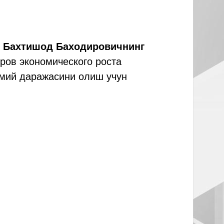
 Бахтишод Баходировичнинг
ров экономического роста
лмий даражасини олиш учун