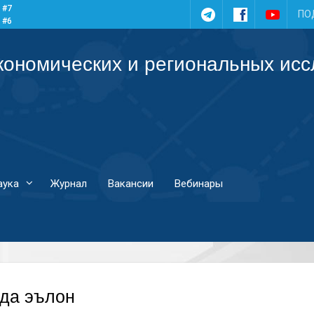
 #7
Telegram
Facebook
YouTub
ПО
 #6
 #5
 #4
кономических и региональных ис
аука
Журнал
Вакансии
Вебинары
да эълон