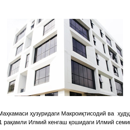
Маҳкамаси ҳузуридаги Макроиқтисодий ва ҳуду
.01 рақамли Илмий кенгаш қошидаги Илмий семи