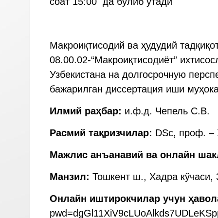
соат 15:00 да бўлиб ўтади
КУН ТАР
Макроиқтисодий ва ҳудудий тадқиқо
08.00.02-“Макроиқтисодиёт” ихтисос
Узбекистана на долгосрочную персп
бажарилган диссертация иши муҳок
Илмий раҳбар:
и.ф.д. Чепель С.В.
Расмий тақризчилар:
DSc, проф. – 
Мажлис анъанавий ва онлайн шак
Манзил:
Тошкент ш., Хадра кўчаси, 
Онлайн иштирокчилар учун ҳавол
pwd=dgGl11XiV9cLUoAlkds7UDLeKSp