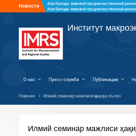
АгроТренды: мировой продовольственный рынок
Новости
АгроТренды: мировой продовольственный рынок
АгроТренды: мировой продовольственный рынок
АгроТренды: мировой продовольственный рынок
Институт макроэ
О нас
Пресс-служба
Публикации
Н
Главная
Илмий семинар мажлиси ҳақида эълон
Илмий семинар мажлиси ҳақи