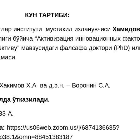
ТИБИ:
тлар институти мустақил изланувчиси
Хамидов
лиги бўйича “Активизация инновационных факто
ективу” мавзусидаги фалсафа доктори (PhD) и
амаси.
Хакимов Х.А ва д.э.н. – Воронин С.А.
лда ўтказилади.
33-А.
а:
https://us06web.zoom.us/j/6874136635?
p38.1&omn=88451383187