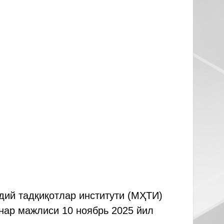
дий тадқиқотлар институти (МҲТИ)
нар мажлиси 10 ноябрь 2025 йил