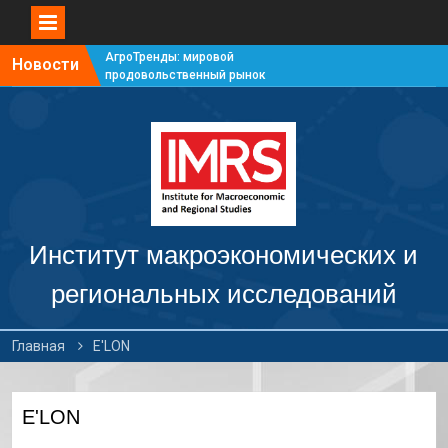
АгроТренды: мировой
Новости
продовольственный рынок
#7
АгроТренды: мировой
продовольственный рынок
#6
АгроТренды: мировой
продовольственный рынок
#5
АгроТренды: мировой
продовольственный рынок
Институт макроэкономических и
#4
региональных исследований
Главная
E'LON
E'LON