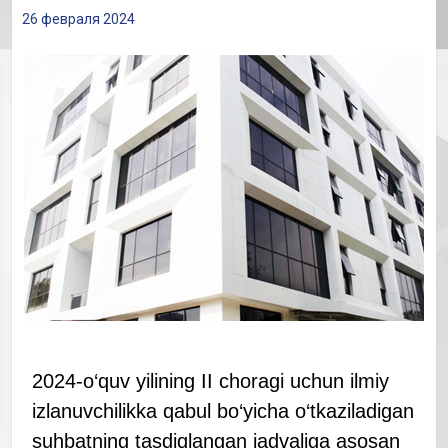
26 февраля 2024
2024-o‘quv yilining II choragi uchun ilmiy
izlanuvchilikka qabul bo‘yicha o‘tkaziladigan
suhbatning tasdiqlangan jadvaliga asosan