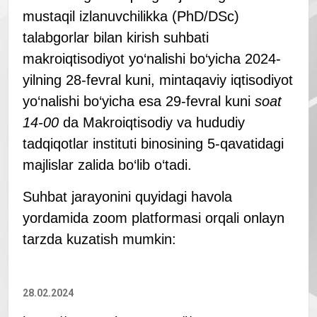
mustaqil izlanuvchilikka (PhD/DSc)
talabgorlar bilan kirish suhbati
makroiqtisodiyot yo‘nalishi bo‘yicha 2024-
yilning 28-fevral kuni, mintaqaviy iqtisodiyot
yo‘nalishi bo‘yicha esa 29-fevral kuni
soat
14-00
da Makroiqtisodiy va hududiy
tadqiqotlar instituti binosining 5-qavatidagi
majlislar zalida bo‘lib o‘tadi.
Suhbat jarayonini quyidagi havola
yordamida zoom platformasi orqali onlayn
tarzda kuzatish mumkin:
28.02.2024