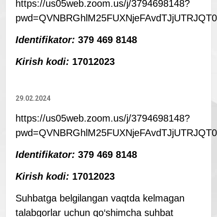
https://us05web.zoom.us/j/3794698148?
pwd=QVNBRGhlM25FUXNjeFAvdTJjUTRJQT0
Identifikator:
379 469 8148
Kirish kodi:
17012023
29.02.2024
https://us05web.zoom.us/j/3794698148?
pwd=QVNBRGhlM25FUXNjeFAvdTJjUTRJQT0
Identifikator:
379 469 8148
Kirish kodi:
17012023
Suhbatga belgilangan vaqtda kelmagan
talabgorlar uchun qo‘shimcha suhbat