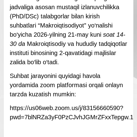
jadvaliga asosan mustaqil izlanuvchilikka
(PhD/DSc) talabgorlar bilan kirish
suhbatlari “Makroiqtisodiyot” yo‘nalishi
bo‘yicha 2026-yilning 21-may kuni
soat 1
4
-
30
da
Makroiqtisodiy va hududiy tadqiqotlar
instituti binosining 2-qavatidagi majlislar
zalida bo‘lib o‘tadi.
Suhbat jarayonini quyidagi havola
yordamida zoom platformasi orqali onlayn
tarzda kuzatish mumkin:
https://us06web.zoom.us/j/83156660590?
pwd=7blNRZa3yF0PzCJvhJGMrZFxxTepgw.1