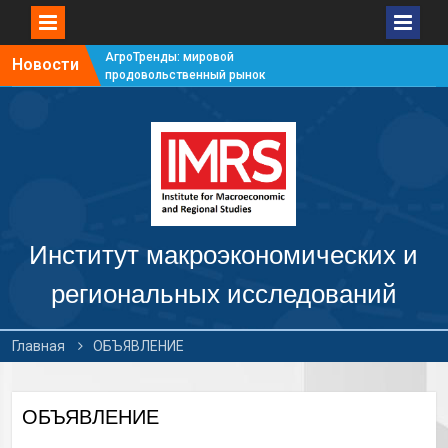
АгроТренды: мировой
Новости
продовольственный рынок
#7
АгроТренды: мировой
продовольственный рынок
#6
АгроТренды: мировой
продовольственный рынок
#5
АгроТренды: мировой
продовольственный рынок
Институт макроэкономических и
#4
региональных исследований
Главная
ОБЪЯВЛЕНИЕ
ОБЪЯВЛЕНИЕ