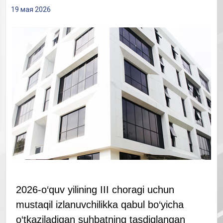
19 мая 2026
2026-o‘quv yilining III choragi uchun
mustaqil izlanuvchilikka qabul bo‘yicha
o‘tkaziladigan suhbatning tasdiqlangan