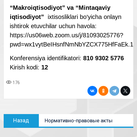
“Makroiqtisodiyot” va “Mintaqaviy
iqtisodiyot”
ixtisosliklari bo‘yicha onlayn
ishtirok etuvchilar uchun havola:
https://us06web.zoom.us/j/81093025776?
pwd=wx1vytBeIHsnfNmNbYZCX775HfFaEk.1
Konferensiya identifikatori:
810 9302 5776
Kirish kodi:
12
176
Назад
Нормативно-правовые акты