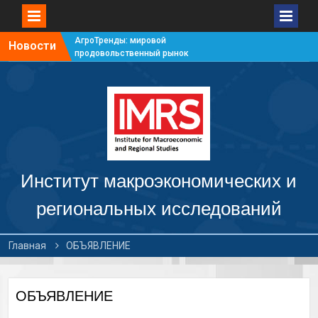
АгроТренды: мировой
Новости
продовольственный рынок
#7
АгроТренды: мировой
продовольственный рынок
#6
АгроТренды: мировой
продовольственный рынок
#5
АгроТренды: мировой
продовольственный рынок
Институт макроэкономических и
#4
региональных исследований
Главная
ОБЪЯВЛЕНИЕ
ОБЪЯВЛЕНИЕ