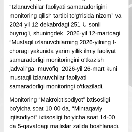
“Izlanuvchilar faoliyati samaradorligini
monitoring qilish tartibi to‘g‘risida nizom” va
2024-yil 12-dekabrdagi 251-U-sonli
buyrug’i, shuningdek, 2026-yil 12-martdagi
“Mustaqil izlanuvchilarning 2026-yilning I-
choragi yakunida yarim yillik ilmiy faoliyat
samaradorligi monitoringini o‘tkazish
jadvali”ga muvofiq 2026-yil 26-mart kuni
mustaqil izlanuvchilar faoliyati
samaradorligi monitoringi o‘tkaziladi.
Monitoring “Makroiqtisodiyot” ixtisosligi
bo’yicha soat 10-00 da, “Mintaqaviy
iqtisodiyot” ixtisosligi bo‘yicha soat 14-00
da 5-qavatdagi majlislar zalida boshlanadi.