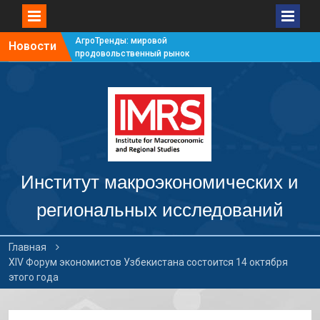
АгроТренды: мировой
Новости
продовольственный рынок
#7
АгроТренды: мировой
продовольственный рынок
#6
АгроТренды: мировой
продовольственный рынок
#5
АгроТренды: мировой
продовольственный рынок
Институт макроэкономических и
#4
региональных исследований
Главная
XIV Форум экономистов Узбекистана состоится 14 октября
этого года