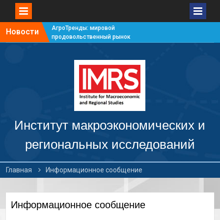
АгроТренды: мировой
Новости
продовольственный рынок
#7
АгроТренды: мировой
продовольственный рынок
#6
АгроТренды: мировой
продовольственный рынок
#5
АгроТренды: мировой
продовольственный рынок
Институт макроэкономических и
#4
региональных исследований
Главная
Информационное сообщение
Информационное сообщение