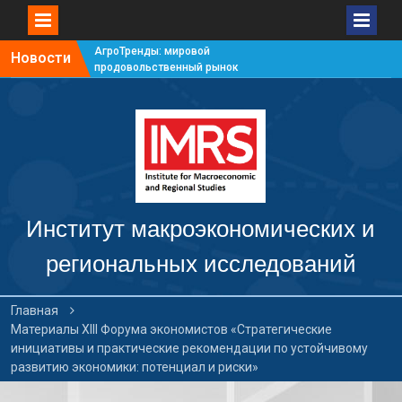
АгроТренды: мировой
Новости
продовольственный рынок
#7
АгроТренды: мировой
продовольственный рынок
#6
АгроТренды: мировой
продовольственный рынок
#5
АгроТренды: мировой
продовольственный рынок
Институт макроэкономических и
#4
региональных исследований
Главная
Материалы XIII Форума экономистов «Стратегические
инициативы и практические рекомендации по устойчивому
развитию экономики: потенциал и риски»