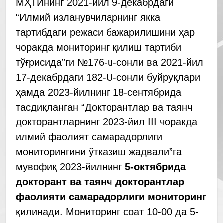
МҲТИнинг 2021-йил 9-декабрдаги
“Илмий изланувчиларнинг якка
тартибдаги режаси бажарилишини ҳар
чоракда мониторинг қилиш тартиби
тўғрисида”ги №176-u-сонли ва 2021-йил
17-декабрдаги 182-U-сонли буйруқлари
ҳамда 2023-йилнинг 18-сентябрида
тасдиқланган “Докторантлар ва таянч
докторантларнинг 2023-йил III чоракда
илмий фаолият самарадорлиги
мониторингини ўтказиш жадвали”га
мувофиқ 2023-йилнинг
5-октябрида
докторант ва таянч докторантлар
фаолияти самарадорлиги мониторинг
қилинади. Мониторинг соат 10-00 да 5-