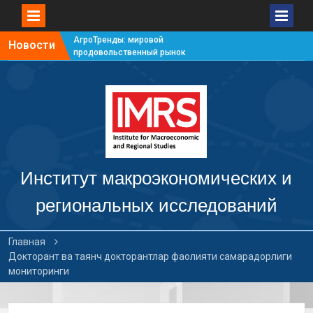
АгроТренды: мировой
Новости
продовольственный рынок
#7
АгроТренды: мировой
продовольственный рынок
#6
АгроТренды: мировой
продовольственный рынок
#5
АгроТренды: мировой
продовольственный рынок
Институт макроэкономических и
#4
региональных исследований
Главная
Докторант ва таянч докторантлар фаолияти самарадорлиги
мониторинги