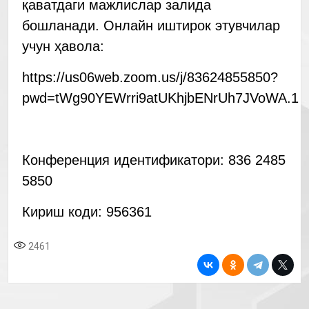
қаватдаги мажлислар залида
бошланади. Онлайн иштирок этувчилар
учун ҳавола:
https://us06web.zoom.us/j/83624855850?
pwd=tWg90YEWrri9atUKhjbENrUh7JVoWA.1
Конференция идентификатори: 836 2485
5850
Кириш коди: 956361
2461