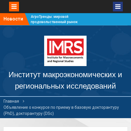
АгроТренды: мировой
Новости
продовольственный рынок
#7
АгроТренды: мировой
продовольственный рынок
#6
АгроТренды: мировой
продовольственный рынок
#5
АгроТренды: мировой
продовольственный рынок
Институт макроэкономических и
#4
региональных исследований
Главная
Объявление о конкурсе по приему в базовую докторантуру
(PhD), докторантуру (DSc)