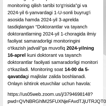
monitoring qilish tartibi to‘g‘risida”gi va
2024-yil 6-yanvardagi 1-U-sonli buyrug‘i
asosida hamda 2024-yil 3-aprelda
tasdiqlangan “Doktorantlar va tayanch
doktorantlarning 2024-yil 1-choragida ilmiy
faoliyat samaradorligi monitoringini
o‘tkazish jadvali”ga muvofiq
2024-yilning
16-aprel
kuni doktorant va tayanch
doktorantlar faoliyati samaradorligi monitori
o‘tkaziladi. Monitoring soat
14-00 da 5-
qavatda
gi majlislar zalida boshlanadi.
Onlayn ishtirok etuvchilar uchun havola:
https://us05web.zoom.us/j/3794698148?
pwd=QVNBRGhlM25FUXNjeFAvdTJjUTRJQT0