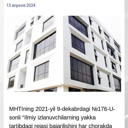
13 апреля 2024
MHTIning 2021-yil 9-dekabrdagi №176-U-
sonli “Ilmiy izlanuvchilarning yakka
tartibdagi rejasi bajarilishini har chorakda