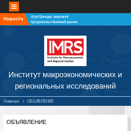
АгроТренды: мировой
Новости
продовольственный рынок
#7
АгроТренды: мировой
продовольственный рынок
#6
АгроТренды: мировой
продовольственный рынок
#5
АгроТренды: мировой
продовольственный рынок
Институт макроэкономических и
#4
региональных исследований
Главная
ОБЪЯВЛЕНИЕ
ОБЪЯВЛЕНИЕ